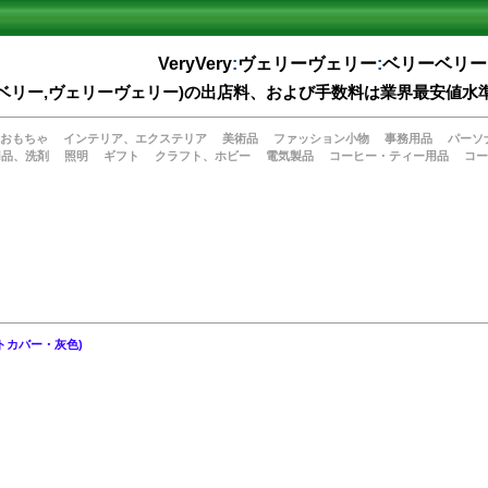
VeryVery
:
ヴェリーヴェリー
:
ベリーベリー
(ベリーベリー,ヴェリーヴェリー)の出店料、および手数料は業界最安
おもちゃ
インテリア、エクステリア
美術品
ファッション小物
事務用品
パーソ
用品、洗剤
照明
ギフト
クラフト、ホビー
電気製品
コーヒー・ティー用品
コー
トカバー・灰色)