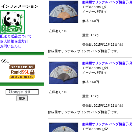
熊猫屋オリジナル パンダ柄扇子(給
インフォメーション
モデル: sensu_01
メーカー: 熊猫屋
価格: 960円
在庫有り: 15
重量: 1.1kg
配送と返品について
個人情報保護方針
登録日: 2015年12月19日(土)
お問い合わせ
熊猫屋オリジナルデザインの パンダ柄扇子です。
SSL
熊猫屋オリジナル パンダ柄扇子(
モデル: sensu_04
メーカー: 熊猫屋
価格: 960円
在庫有り: 15
重量: 1.1kg
登録日: 2015年12月19日(土)
熊猫屋オリジナルデザインの パンダ柄扇子です。
熊猫屋オリジナル パンダ柄扇子(野
モデル: sensu_02