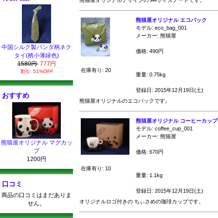
熊猫屋オリジナルデザインの A4サイズノートです。
熊猫屋オリジナル エコバック
モデル: eco_bag_001
メーカー: 熊猫屋
中国シルク製パンダ柄ネク
価格: 490円
タイ(柄小薄緑色)
1580円
777円
在庫有り: 20
割引: 51%OFF
重量: 0.75kg
登録日: 2015年12月19日(土)
おすすめ
熊猫屋オリジナルのエコバックです。
熊猫屋オリジナル コーヒーカップ
モデル: coffee_cup_001
メーカー: 熊猫屋
熊猫屋オリジナル マグカッ
プ
価格: 670円
1200円
在庫有り: 10
重量: 1.1kg
口コミ
登録日: 2015年12月19日(土)
商品の口コミはまだありま
オリジナルロゴ付きの ちぃさめの珈琲カップです。
せん。