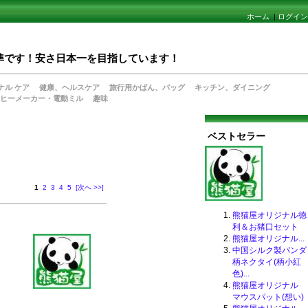
ホーム
|
ログイン
値水準です！安さ日本一を目指しています！
ナル ケア
健康、ヘルスケア
旅行用かばん、バッグ
キッチン、ダイニング
ヒーメーカー・電動ミル
趣味
ベストセラー
1
2
3
4
5
[次へ >>]
熊猫屋オリジナル徳
利＆お猪口セット
熊猫屋オリジナル...
中国シルク製パンダ
柄ネクタイ(柄小紅
色)...
熊猫屋オリジナル
マウスパット(想い)