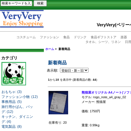
VeryVery
コスチューム
ファッション
食品
ドリンク
食品ギフトストア
楽器
タオル、シーツ、リネン
日
ホーム
> 新着商品
カテゴリ
新着商品
表示順:
1
から
10
を表示中 (新着商品の数:
44
)
おもちゃ: (3)
熊猫屋オリジナル A4ノート(ソフ
ファッション小物: (12)
モデル: rogo_note_a4_gray_02
事務用品: (5)
メーカー: 熊猫屋
旅行用かばん、バッ
価格: 1750円
グ: (12)
キッチン、ダイニン
グ: (4)
在庫有り: 20
重量: 0.99kg
電気製品: (8)