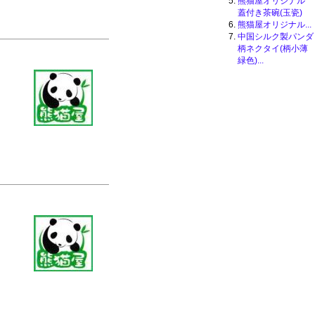
熊猫屋オリジナル
蓋付き茶碗(玉瓷)
熊猫屋オリジナル...
中国シルク製パンダ
柄ネクタイ(柄小薄
緑色)...