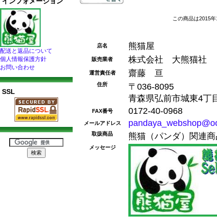
インフォメーション
この商品は2015年
熊猫屋
店名
配送と返品について
株式会社 大熊猫社
個人情報保護方針
販売業者
お問い合わせ
齋藤 亘
運営責任者
住所
〒036-8095
SSL
青森県弘前市城東4丁目1
0172-40-0968
FAX番号
pandaya_webshop@oo
メールアドレス
取扱商品
熊猫（パンダ）関連商
メッセージ