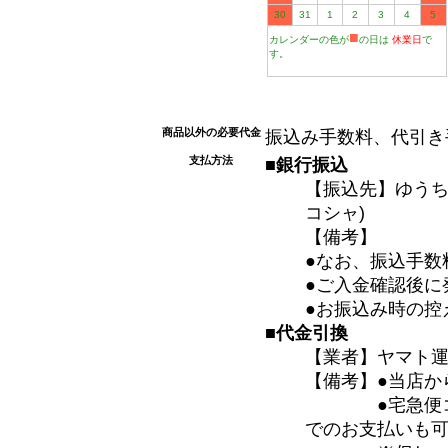
30
31
1
2
3
4
5
■
カレンダーの色が
の日は
休業日
で
す。
商品以外の必要代金
振込み手数料、代引き
支払方法
■銀行振込
【振込先】ゆうちょ
コシャ)
【備考】
●なお、振込手数
●ご入金確認後に
●お振込み時の控
■代金引換
【業者】ヤマト
【備考】●当店か
●宅急便コレク
でのお支払いも