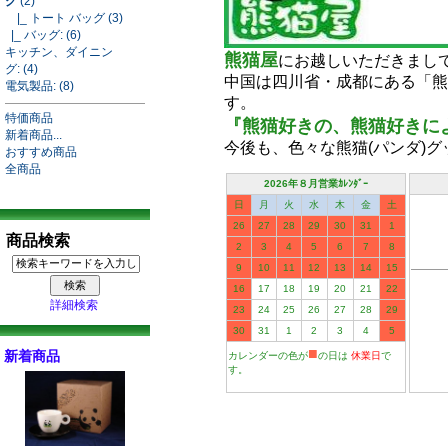
グ
(2)
|_ トート バッグ (3)
|_ バッグ: (6)
キッチン、ダイニン
熊猫屋
にお越しいただきまし
グ: (4)
中国は四川省・成都にある「熊
電気製品: (8)
す。
特価商品
『熊猫好きの、熊猫好きによる
新着商品...
今後も、色々な熊猫(パンダ)
おすすめ商品
全商品
2026年８月営業ｶﾚﾝﾀﾞｰ
日
月
火
水
木
金
土
26
27
28
29
30
31
1
商品検索
2
3
4
5
6
7
8
9
10
11
12
13
14
15
16
17
18
19
20
21
22
詳細検索
23
24
25
26
27
28
29
30
31
1
2
3
4
5
■
新着商品
カレンダーの色が
の日は
休業日
で
す。