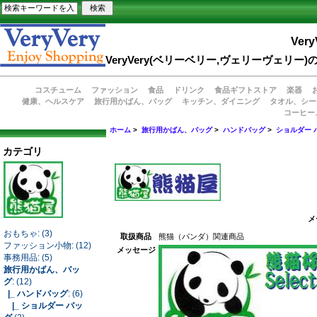
Very
VeryVery(ベリーベリー,ヴェリーヴェ
コスチューム
ファッション
食品
ドリンク
食品ギフトストア
楽器
健康、ヘルスケア
旅行用かばん、バッグ
キッチン、ダイニング
タオル、シー
コーヒー
ホーム
>
旅行用かばん、バッグ
>
ハンドバッグ
>
ショルダー 
カテゴリ
メ
おもちゃ: (3)
取扱商品
熊猫（パンダ）関連商品
ファッション小物: (12)
メッセージ
事務用品: (5)
旅行用かばん、バッ
グ
: (12)
|_ ハンドバッグ
: (6)
|_ ショルダー バッ