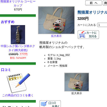
熊猫屋オリジナル コーヒー
カップ
670円
熊猫屋オリジナル
3200円
おすすめ
カートに入れる:
拡大表示
熊猫屋オリジナルの
中国シルク製パンダ柄ネク
帆布製のショルダーバックです。
タイ(柄大紺色)
1580円
777円
モデル: n_bag_002
割引: 51%OFF
重量: 1.1kg
8 在庫量
メーカー: 熊猫屋
口コミ
拡大表示
この商品の口コミを書く