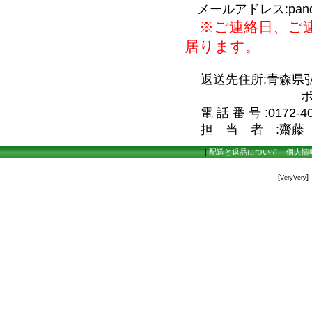
メールアドレス:pandaya_
※ご連絡日、ご連
居ります。
返送先住所:青森県弘前
ボワヴェー
電 話 番 号 :0172-40
担 当 者 :齋藤
|
配送と返品について
|
個人情
[
]
VeryVery