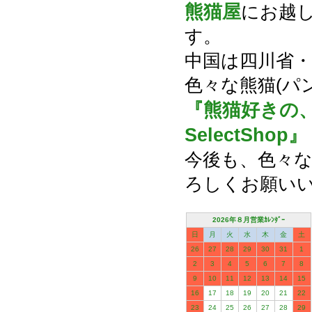
熊猫屋
にお越
す。
中国は四川省
色々な熊猫(パ
『熊猫好きの
SelectShop』
今後も、色々な
ろしくお願い
2026年８月営業ｶﾚﾝﾀﾞｰ
日
月
火
水
木
金
土
26
27
28
29
30
31
1
2
3
4
5
6
7
8
9
10
11
12
13
14
15
16
17
18
19
20
21
22
23
24
25
26
27
28
29